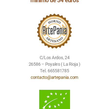
mínimo de 34 euros
C/Los Ardos, 24
26586 – Poyales ( La Rioja )
Tel. 665581785
contacto@artepania.com