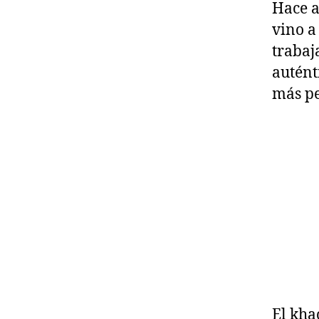
Hace a
vino a
trabaj
autént
más pe
El kha