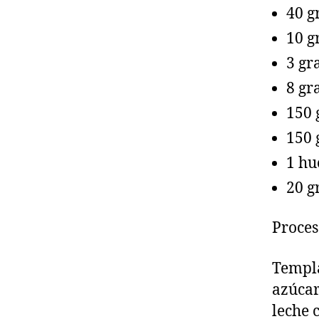
40 g
10 g
3 gr
8 gr
150 
150 
1 hu
20 g
Proces
Templa
azúcar
leche 