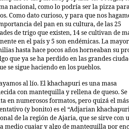
a nacional, como lo podría ser la pizza para
nos. Como dato curioso, y para que nos hagam
importancia del pan en su cultura, de las 25
ades de trigo que existen, 14 se cultivan de 
ente en el país y 5 son endémicas. La mayor
milias hasta hace pocos años horneaban su pr
lgo que ya se ha perdido en las grandes ciud
ue se sigue haciendo en los pueblos.
ayamos al lío. El khachapuri es una masa
ecida con mantequilla y rellena de queso. Se
ta en numerosos formatos, pero quizá el más
entativo (y bonito) es el “Adjarian khachapuri
ional de la región de Ajaria, que se sirve con 
a medio cuajar y algo de mantequilla por en