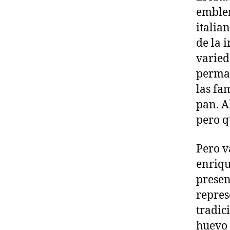
emblem
italia
de la 
varied
perman
las fa
pan. A
pero q
Pero v
enriqu
presen
repres
tradic
huevo 