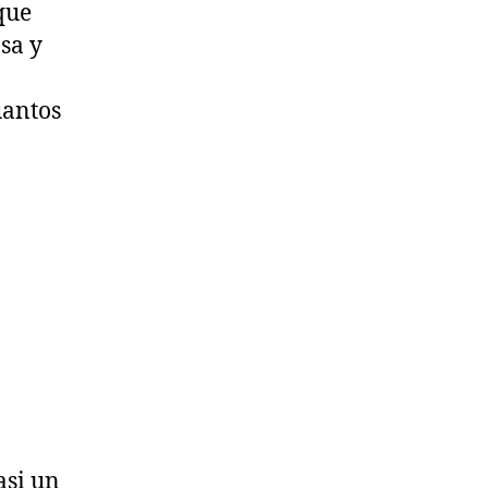
que
osa y
uantos
asi un