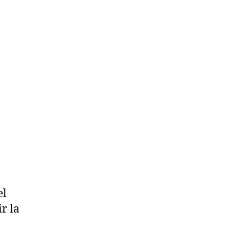
el
r la