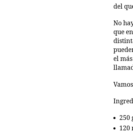
del qu
No hay
que en
distin
pueden
el más
llamad
Vamos 
Ingred
250 
120 