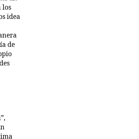
 los
os idea
manera
ía de
opio
ades
”,
un
cima