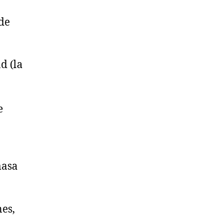
de
d (la
e
masa
es,