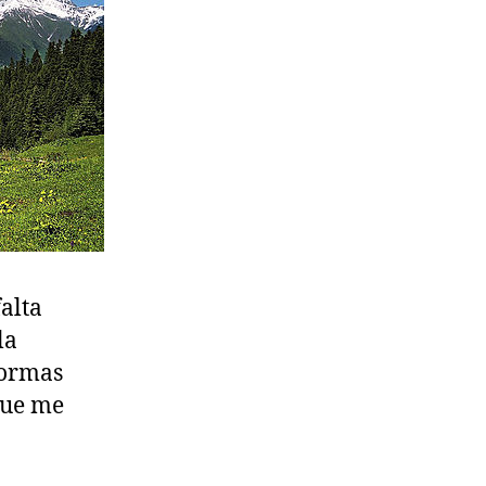
alta
la
formas
 que me