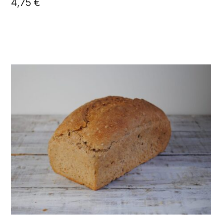
4,75
€